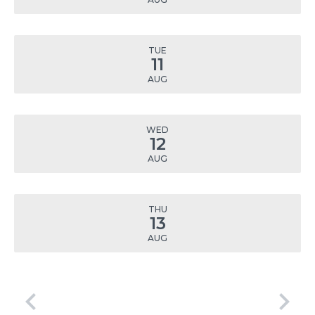
TUE
11
AUG
WED
12
AUG
THU
13
AUG
keyboard_arrow_left
keyboard_arrow_right