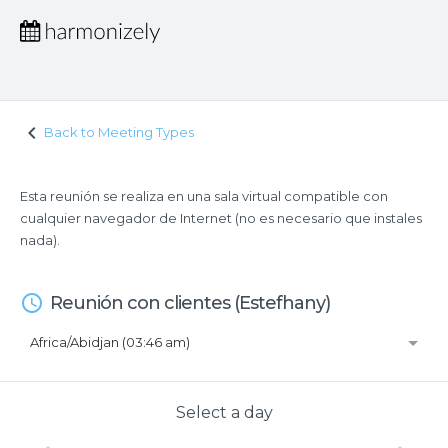
keyboard_arrow_left
Back to Meeting Types
Esta reunión se realiza en una sala virtual compatible con
cualquier navegador de Internet (no es necesario que instales
nada).
access_time
Reunión con clientes (Estefhany)
Africa/Abidjan (03:46 am)
Select a day